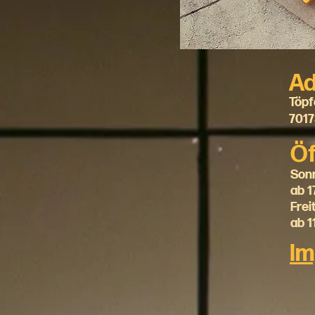
Ad
Töpf
7017
Öf
Son
ab 1
Frei
ab 1
I