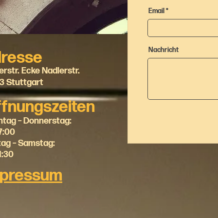
Email
Nachricht
resse
erstr. Ecke Nadlerstr.
3 Stuttgart
fnungszeiten
ntag – Donnerstag:
7:00
tag – Samstag:
1:30
mpressum